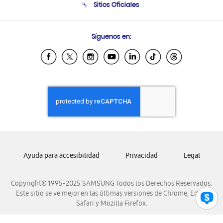
Sitios Oficiales
Condiciones de Compra
Soporte vía eMail
Preguntas Frecuentes
Samsung Costa Rica
Síguenos en:
Samsung Ecuador
Samsung El Salvador
Samsung Guatemala
Samsung Honduras
Samsung Nicaragua
Samsung Panamá
Samsung República Dominicana
Samsung Venezuela
Ayuda para accesibilidad
Privacidad
Legal
Copyright© 1995-2025 SAMSUNG Todos los Derechos Reservados.
Este sitio se ve mejor en las últimas versiones de Chrome, Edge,
Safari y Mozilla Firefox.