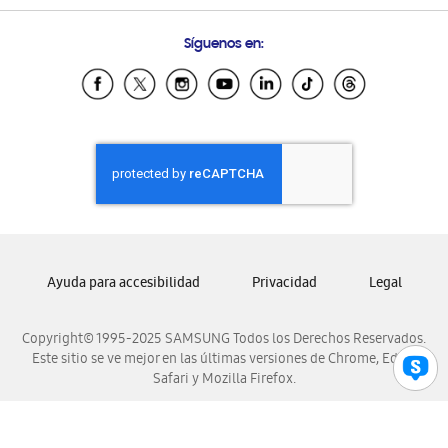
Preguntas Frecuentes
Samsung Costa Rica
Síguenos en:
Samsung Ecuador
Samsung El Salvador
Samsung Guatemala
Samsung Honduras
Samsung Nicaragua
Samsung Panamá
Samsung República Dominicana
Samsung Venezuela
Ayuda para accesibilidad
Privacidad
Legal
Copyright© 1995-2025 SAMSUNG Todos los Derechos Reservados.
Este sitio se ve mejor en las últimas versiones de Chrome, Edge,
Safari y Mozilla Firefox.