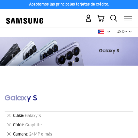
Aceptamos las principales tarjetas de crédito.
Mi carrito
Mon
USD -
dólar
estadounid
Galaxy S
Eliminar
Clase
Galaxy S
este
Eliminar
Color
Graphite
artículo
este
Eliminar
Camara
24MP o más
artículo