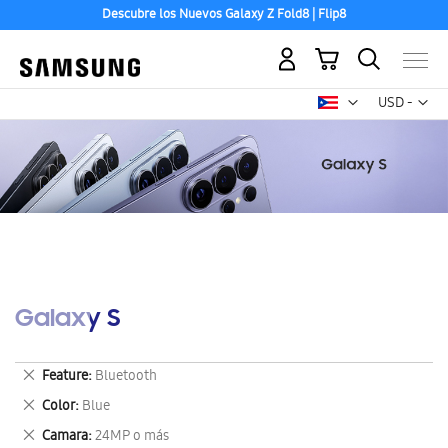
Descubre los Nuevos Galaxy Z Fold8 | Flip8
Mi carrito
Mon
USD -
dólar
estadounid
Galaxy S
Eliminar
Feature
Bluetooth
este
Eliminar
Color
Blue
artículo
este
Eliminar
Camara
24MP o más
artículo