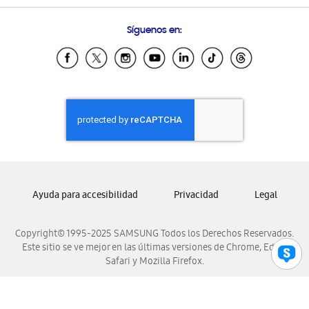
Preguntas Frecuentes
Samsung Costa Rica
Síguenos en:
Samsung Ecuador
Samsung El Salvador
Samsung Guatemala
Samsung Honduras
Samsung Nicaragua
Samsung Panamá
Samsung República Dominicana
Samsung Venezuela
Ayuda para accesibilidad
Privacidad
Legal
Copyright© 1995-2025 SAMSUNG Todos los Derechos Reservados.
Este sitio se ve mejor en las últimas versiones de Chrome, Edge,
Safari y Mozilla Firefox.