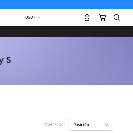
Mi carrito
Moneda
USD -
dólar
estadounidense
Ordenar por