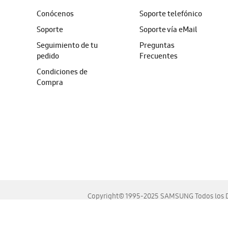
Conócenos
Soporte telefónico
Soporte
Soporte vía eMail
Seguimiento de tu
Preguntas
pedido
Frecuentes
Condiciones de
Compra
Copyright© 1995-2025 SAMSUNG Todos los D
Este sitio se ve mejor en las últimas versiones de Chrome