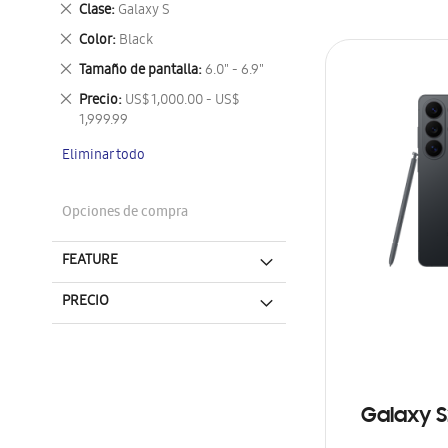
Eliminar
Clase
Galaxy S
este
Eliminar
Color
Black
artículo
este
Eliminar
Tamaño de pantalla
6.0" - 6.9"
artículo
este
Eliminar
Precio
US$ 1,000.00 - US$
artículo
este
1,999.99
artículo
Eliminar todo
Opciones de compra
FEATURE
PRECIO
Galaxy S