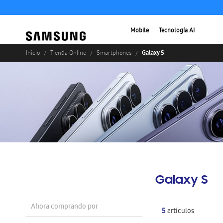
Mobile
Tecnología AI
Galaxy S
Inicio
Tienda Online
Smartphones
Galaxy S
Ahora comprando por
5
artículos