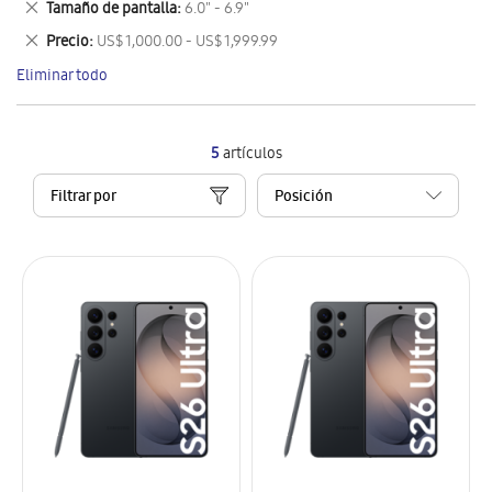
Eliminar
Tamaño de pantalla
6.0" - 6.9"
artículo
este
Eliminar
Precio
US$ 1,000.00 - US$ 1,999.99
artículo
este
Eliminar todo
artículo
5
artículos
Filtrar por