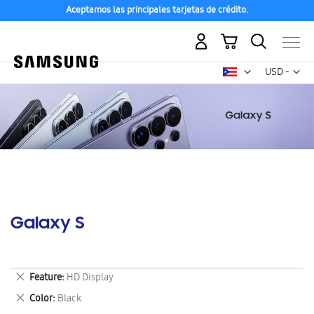
Aceptamos las principales tarjetas de crédito.
Mi carrito
Mon
USD -
dólar
estadounid
Galaxy S
Eliminar
Feature
HD Display
este
Eliminar
Color
Black
artículo
este