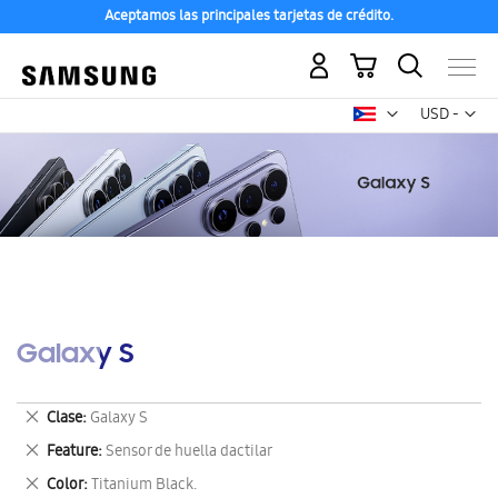
Aceptamos las principales tarjetas de crédito.
Mi carrito
Mon
USD -
dólar
estadounid
Galaxy S
Eliminar
Clase
Galaxy S
este
Eliminar
Feature
Sensor de huella dactilar
artículo
este
Eliminar
Color
Titanium Black.
artículo