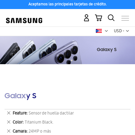
Aceptamos las principales tarjetas de crédito.
Mi carrito
Mon
USD -
dólar
estadounid
Galaxy S
Eliminar
Feature
Sensor de huella dactilar
este
Eliminar
Color
Titanium Black.
artículo
este
Eliminar
Camara
24MP o más
artículo