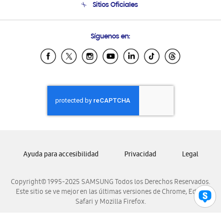
Sitios Oficiales
Condiciones de Compra
Soporte vía eMail
Preguntas Frecuentes
Samsung Costa Rica
Síguenos en:
Samsung Ecuador
Samsung El Salvador
Samsung Guatemala
Samsung Honduras
Samsung Nicaragua
Samsung Panamá
Samsung República Dominicana
Samsung Venezuela
Ayuda para accesibilidad
Privacidad
Legal
Copyright© 1995-2025 SAMSUNG Todos los Derechos Reservados.
Este sitio se ve mejor en las últimas versiones de Chrome, Edge,
Safari y Mozilla Firefox.