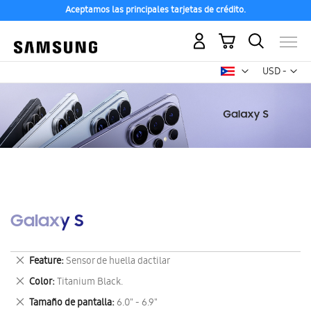
Aceptamos las principales tarjetas de crédito.
Mi carrito
Mon
USD -
dólar
estadounid
Galaxy S
Eliminar
Feature
Sensor de huella dactilar
este
Eliminar
Color
Titanium Black.
artículo
este
Eliminar
Tamaño de pantalla
6.0" - 6.9"
artículo