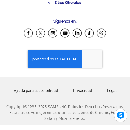
Sitios Oficiales
Condiciones de Compra
Soporte vía eMail
Preguntas Frecuentes
Samsung Costa Rica
Síguenos en:
Samsung Ecuador
Samsung El Salvador
Samsung Guatemala
Samsung Honduras
Samsung Nicaragua
Samsung Panamá
Samsung República Dominicana
Samsung Venezuela
Ayuda para accesibilidad
Privacidad
Legal
Copyright© 1995-2025 SAMSUNG Todos los Derechos Reservados.
Este sitio se ve mejor en las últimas versiones de Chrome, Edge,
Safari y Mozilla Firefox.