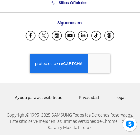
Sitios Oficiales
Condiciones de Compra
Soporte vía eMail
Preguntas Frecuentes
Samsung Costa Rica
Síguenos en:
Samsung Ecuador
Samsung El Salvador
Samsung Guatemala
Samsung Honduras
Samsung Nicaragua
Samsung Panamá
Samsung República Dominicana
Samsung Venezuela
Ayuda para accesibilidad
Privacidad
Legal
Copyright© 1995-2025 SAMSUNG Todos los Derechos Reservados.
Este sitio se ve mejor en las últimas versiones de Chrome, Edge,
Safari y Mozilla Firefox.