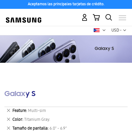
Aceptamos las principales tarjetas de crédito.
Mi carrito
Mon
USD -
dólar
estadounid
Galaxy S
Eliminar
Feature
Multi-sim
este
Eliminar
Color
Titanium Gray.
artículo
este
Eliminar
Tamaño de pantalla
6.0" - 6.9"
artículo