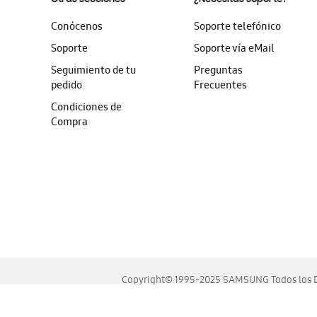
Conócenos
Soporte telefónico
Soporte
Soporte vía eMail
Seguimiento de tu
Preguntas
pedido
Frecuentes
Condiciones de
Compra
Copyright© 1995-2025 SAMSUNG Todos los D
Este sitio se ve mejor en las últimas versiones de Chrome