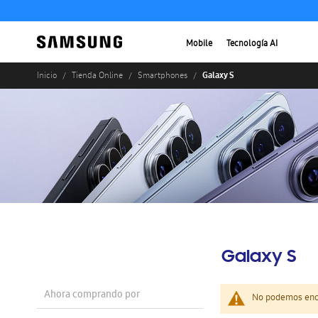
Mobile
Tecnología AI
Galaxy S
Inicio
Tienda Online
Smartphones
Galaxy S
Ahora comprando por
No podemos enco