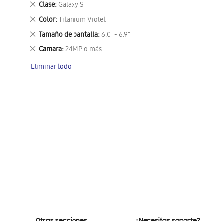
Eliminar
Clase
Galaxy S
este
Eliminar
Color
Titanium Violet
artículo
este
Eliminar
Tamaño de pantalla
6.0" - 6.9"
artículo
este
Eliminar
Camara
24MP o más
artículo
este
Eliminar todo
artículo
Otras secciones
¿Necesitas soporte?