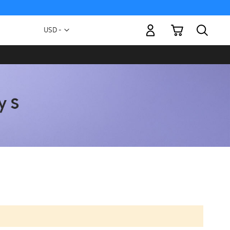
Mi carrito
Moneda
USD -
dólar
estadounidense