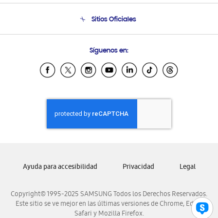
Seguimiento de tu pedido
Soporte telefónico
Sitios Oficiales
Condiciones de Compra
Soporte vía eMail
Preguntas Frecuentes
Samsung Costa Rica
Síguenos en:
Samsung Ecuador
Samsung El Salvador
Samsung Guatemala
Samsung Honduras
Samsung Nicaragua
Samsung Panamá
Samsung República Dominicana
Samsung Venezuela
Ayuda para accesibilidad
Privacidad
Legal
Copyright© 1995-2025 SAMSUNG Todos los Derechos Reservados.
Este sitio se ve mejor en las últimas versiones de Chrome, Edge,
Safari y Mozilla Firefox.