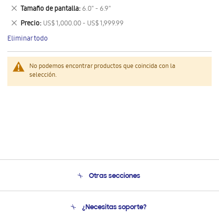
este
Eliminar
Tamaño de pantalla
6.0" - 6.9"
artículo
este
Eliminar
Precio
US$ 1,000.00 - US$ 1,999.99
artículo
este
Eliminar todo
artículo
No podemos encontrar productos que coincida con la
selección.
Otras secciones
Conócenos
¿Necesitas soporte?
Soporte