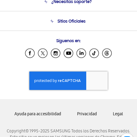
¿Necesitas soporte?
Soporte
Seguimiento de tu pedido
Soporte telefónico
Sitios Oficiales
Condiciones de Compra
Soporte vía eMail
Preguntas Frecuentes
Samsung Costa Rica
Síguenos en:
Samsung Ecuador
Samsung El Salvador
Samsung Guatemala
Samsung Honduras
Samsung Nicaragua
Samsung Panamá
Samsung República Dominicana
Samsung Venezuela
Ayuda para accesibilidad
Privacidad
Legal
Copyright© 1995-2025 SAMSUNG Todos los Derechos Reservados.