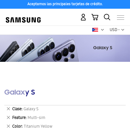
Aceptamos las principales tarjetas de crédito.
Mi carrito
Mon
USD -
dólar
estadounid
Galaxy S
Eliminar
Clase
Galaxy S
este
Eliminar
Feature
Multi-sim
artículo
este
Eliminar
Color
Titanium Yellow
artículo