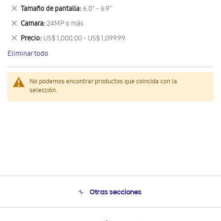
este
Eliminar
Tamaño de pantalla
6.0" - 6.9"
artículo
este
Eliminar
Camara
24MP o más
artículo
este
Eliminar
Precio
US$ 1,000.00 - US$ 1,099.99
artículo
este
Eliminar todo
artículo
No podemos encontrar productos que coincida con la
selección.
Otras secciones
Conócenos