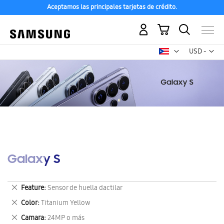
Aceptamos las principales tarjetas de crédito.
Mi carrito
Mon
USD -
dólar
estadounid
Galaxy S
Eliminar
Feature
Sensor de huella dactilar
este
Eliminar
Color
Titanium Yellow
artículo
este
Eliminar
Camara
24MP o más
artículo