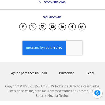
Sitios Oficiales
Condiciones de Compra
Soporte vía eMail
Preguntas Frecuentes
Samsung Costa Rica
Síguenos en:
Samsung Ecuador
Samsung El Salvador
Samsung Guatemala
Samsung Honduras
Samsung Nicaragua
Samsung Panamá
Samsung República Dominicana
Samsung Venezuela
Ayuda para accesibilidad
Privacidad
Legal
Copyright© 1995-2025 SAMSUNG Todos los Derechos Reservados.
Este sitio se ve mejor en las últimas versiones de Chrome, Edge,
Safari y Mozilla Firefox.