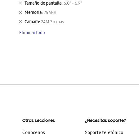
este
Eliminar
Tamaño de pantalla
6.0" - 6.9"
artículo
este
Eliminar
Memoria
256GB
artículo
este
Eliminar
Camara
24MP o más
artículo
este
Eliminar todo
artículo
Otras secciones
¿Necesitas soporte?
Conócenos
Soporte telefónico