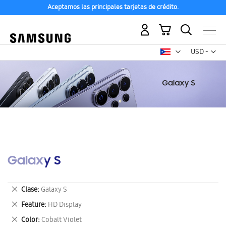
Aceptamos las principales tarjetas de crédito.
Mi carrito
Mon
USD -
dólar
estadounid
Galaxy S
Eliminar
Clase
Galaxy S
este
Eliminar
Feature
HD Display
artículo
este
Eliminar
Color
Cobalt Violet
artículo