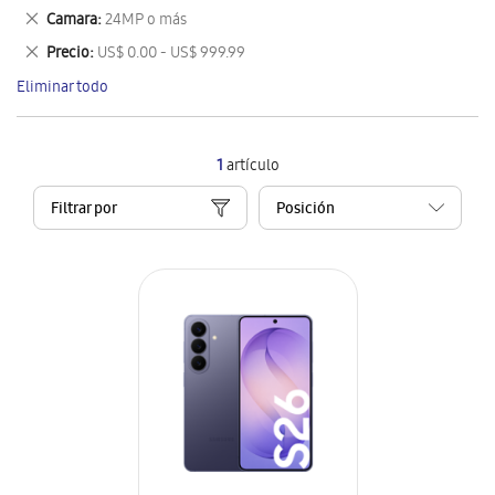
este
Eliminar
Camara
24MP o más
artículo
este
Eliminar
Precio
US$ 0.00 - US$ 999.99
artículo
este
Eliminar todo
artículo
1
artículo
Filtrar por