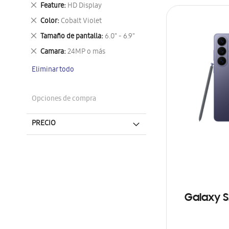
este
Eliminar
Feature
HD Display
artículo
este
Eliminar
Color
Cobalt Violet
artículo
este
Eliminar
Tamaño de pantalla
6.0" - 6.9"
artículo
este
Eliminar
Camara
24MP o más
artículo
este
Eliminar todo
artículo
Opciones de compra
PRECIO
Galaxy S