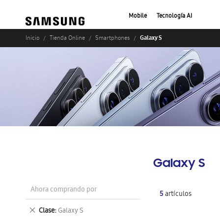
Mobile
Tecnología AI
Galaxy S
Inicio
Tienda Online
Smartphones
Galaxy S
Ahora comprando por
5
artículos
Eliminar
Clase
Galaxy S