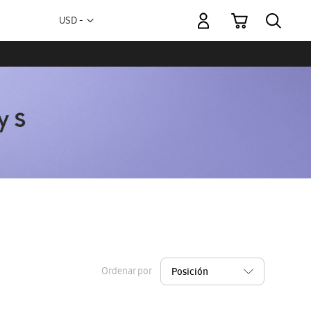
Mi carrito
Moneda
USD -
dólar
estadounidense
Ordenar por