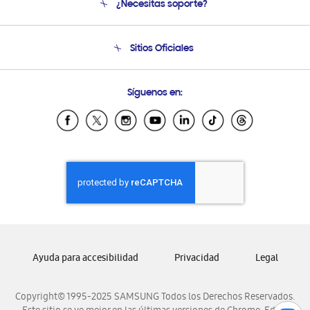
¿Necesitas soporte?
Soporte
Seguimiento de tu pedido
Soporte telefónico
Sitios Oficiales
Condiciones de Compra
Soporte vía eMail
Preguntas Frecuentes
Samsung Costa Rica
Síguenos en:
Samsung Ecuador
Samsung El Salvador
Samsung Guatemala
Samsung Honduras
Samsung Nicaragua
Samsung Panamá
Samsung República Dominicana
Samsung Venezuela
Ayuda para accesibilidad
Privacidad
Legal
Copyright© 1995-2025 SAMSUNG Todos los Derechos Reservados.