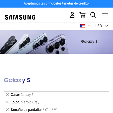
Aceptamos las principales tarjetas de crédito.
Mi carrito
Mon
USD -
dólar
estadounid
Galaxy S
Eliminar
Clase
Galaxy S
este
Eliminar
Color
Marble Gray
artículo
este
Eliminar
Tamaño de pantalla
6.0" - 6.9"
artículo