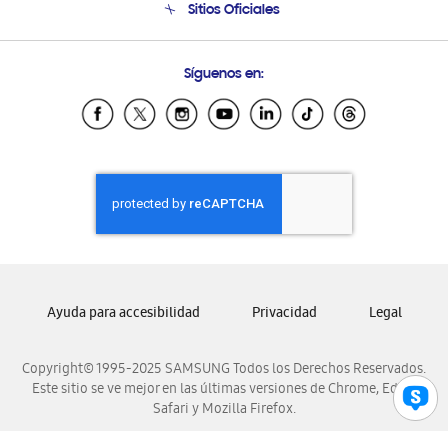
Sitios Oficiales
Condiciones de Compra
Soporte vía eMail
Preguntas Frecuentes
Samsung Costa Rica
Síguenos en:
Samsung Ecuador
Samsung El Salvador
Samsung Guatemala
Samsung Honduras
Samsung Nicaragua
Samsung Panamá
Samsung República Dominicana
Samsung Venezuela
Ayuda para accesibilidad
Privacidad
Legal
Copyright© 1995-2025 SAMSUNG Todos los Derechos Reservados.
Este sitio se ve mejor en las últimas versiones de Chrome, Edge,
Safari y Mozilla Firefox.