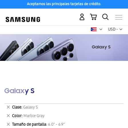
Aceptamos las principales tarjetas de crédito.
Mi carrito
Mon
USD -
dólar
estadounid
Galaxy S
Eliminar
Clase
Galaxy S
este
Eliminar
Color
Marble Gray
artículo
este
Eliminar
Tamaño de pantalla
6.0" - 6.9"
artículo