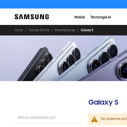
Mobile
Tecnología AI
Galaxy S
Inicio
Tienda Online
Smartphones
Galaxy S
Ahora comprando por
No podemos enco