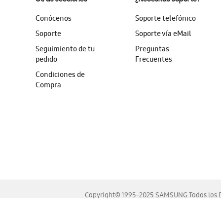
Conócenos
Soporte telefónico
Soporte
Soporte vía eMail
Seguimiento de tu
Preguntas
pedido
Frecuentes
Condiciones de
Compra
Copyright© 1995-2025 SAMSUNG Todos los D
Este sitio se ve mejor en las últimas versiones de Chrome