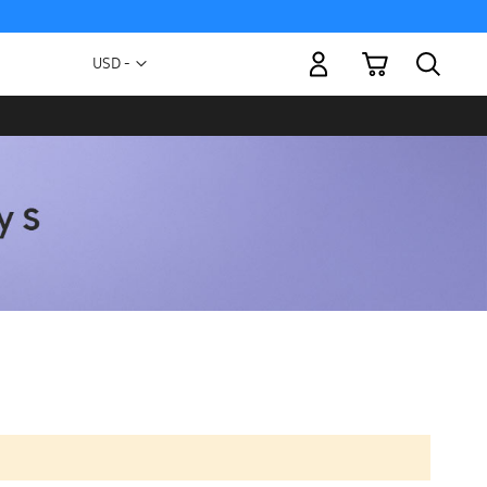
Mi carrito
Moneda
USD -
dólar
estadounidense