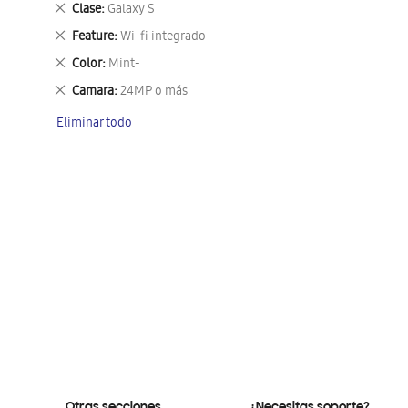
Eliminar
Clase
Galaxy S
este
Eliminar
Feature
Wi-fi integrado
artículo
este
Eliminar
Color
Mint-
artículo
este
Eliminar
Camara
24MP o más
artículo
este
Eliminar todo
artículo
Otras secciones
¿Necesitas soporte?