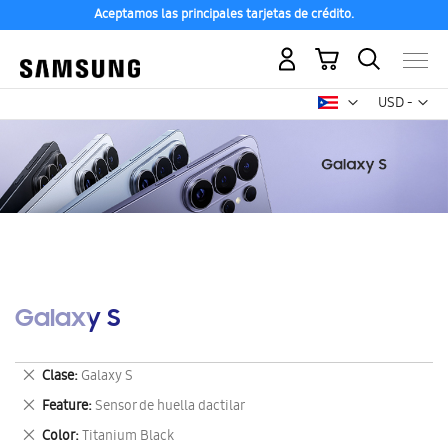
Aceptamos las principales tarjetas de crédito.
Mi carrito
Mon
USD -
dólar
estadounid
Galaxy S
Eliminar
Clase
Galaxy S
este
Eliminar
Feature
Sensor de huella dactilar
artículo
este
Eliminar
Color
Titanium Black
artículo