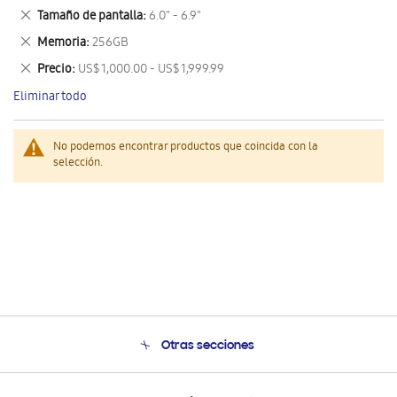
este
Eliminar
Tamaño de pantalla
6.0" - 6.9"
artículo
este
Eliminar
Memoria
256GB
artículo
este
Eliminar
Precio
US$ 1,000.00 - US$ 1,999.99
artículo
este
Eliminar todo
artículo
No podemos encontrar productos que coincida con la
selección.
Otras secciones
Conócenos