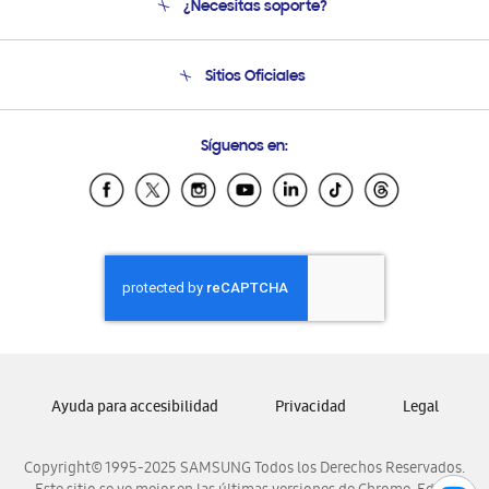
¿Necesitas soporte?
Soporte
Seguimiento de tu pedido
Soporte telefónico
Sitios Oficiales
Condiciones de Compra
Soporte vía eMail
Preguntas Frecuentes
Samsung Costa Rica
Síguenos en:
Samsung Ecuador
Samsung El Salvador
Samsung Guatemala
Samsung Honduras
Samsung Nicaragua
Samsung Panamá
Samsung República Dominicana
Samsung Venezuela
Ayuda para accesibilidad
Privacidad
Legal
Copyright© 1995-2025 SAMSUNG Todos los Derechos Reservados.