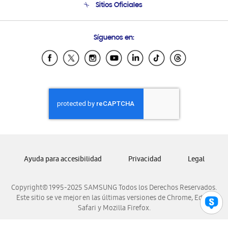
Sitios Oficiales
Condiciones de Compra
Soporte vía eMail
Preguntas Frecuentes
Samsung Costa Rica
Síguenos en:
Samsung Ecuador
Samsung El Salvador
Samsung Guatemala
Samsung Honduras
Samsung Nicaragua
Samsung Panamá
Samsung República Dominicana
Samsung Venezuela
Ayuda para accesibilidad
Privacidad
Legal
Copyright© 1995-2025 SAMSUNG Todos los Derechos Reservados.
Este sitio se ve mejor en las últimas versiones de Chrome, Edge,
Safari y Mozilla Firefox.