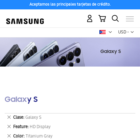
Aceptamos las principales tarjetas de crédito.
Mi carrito
Mon
USD -
dólar
estadounid
Galaxy S
Eliminar
Clase
Galaxy S
este
Eliminar
Feature
HD Display
artículo
este
Eliminar
Color
Titanium Gray
artículo