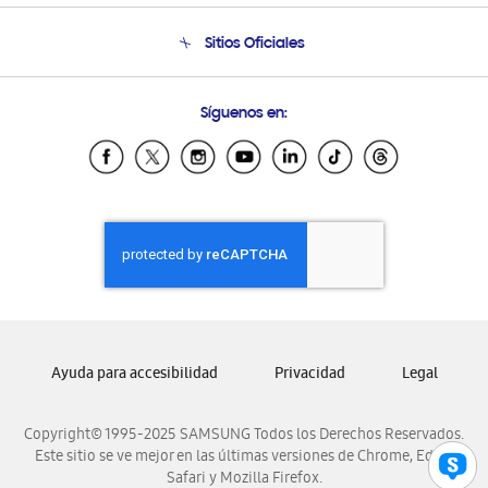
Seguimiento de tu pedido
Soporte telefónico
Sitios Oficiales
Condiciones de Compra
Soporte vía eMail
Preguntas Frecuentes
Samsung Costa Rica
Síguenos en:
Samsung Ecuador
Samsung El Salvador
Samsung Guatemala
Samsung Honduras
Samsung Nicaragua
Samsung Panamá
Samsung República Dominicana
Samsung Venezuela
Ayuda para accesibilidad
Privacidad
Legal
Copyright© 1995-2025 SAMSUNG Todos los Derechos Reservados.
Este sitio se ve mejor en las últimas versiones de Chrome, Edge,
Safari y Mozilla Firefox.