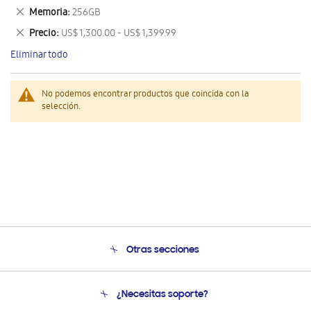
este
Eliminar
Memoria
256GB
artículo
este
Eliminar
Precio
US$ 1,300.00 - US$ 1,399.99
artículo
este
Eliminar todo
artículo
No podemos encontrar productos que coincida con la
selección.
Otras secciones
Conócenos
¿Necesitas soporte?
Soporte