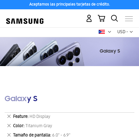
Aceptamos las principales tarjetas de crédito.
Mi carrito
Mon
USD -
dólar
estadounid
Galaxy S
Eliminar
Feature
HD Display
este
Eliminar
Color
Titanium Gray
artículo
este
Eliminar
Tamaño de pantalla
6.0" - 6.9"
artículo