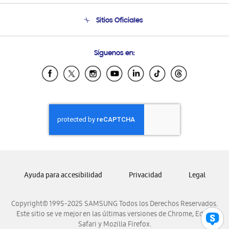
Seguimiento de tu pedido
Soporte telefónico
Sitios Oficiales
Condiciones de Compra
Soporte vía eMail
Preguntas Frecuentes
Samsung Costa Rica
Síguenos en:
Samsung Ecuador
Samsung El Salvador
Samsung Guatemala
Samsung Honduras
Samsung Nicaragua
Samsung Panamá
Samsung República Dominicana
Samsung Venezuela
Ayuda para accesibilidad
Privacidad
Legal
Copyright© 1995-2025 SAMSUNG Todos los Derechos Reservados.
Este sitio se ve mejor en las últimas versiones de Chrome, Edge,
Safari y Mozilla Firefox.