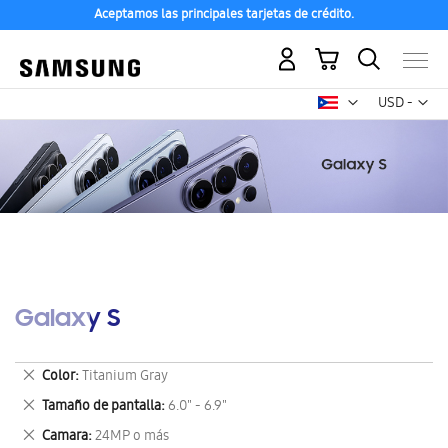
Aceptamos las principales tarjetas de crédito.
Mi carrito
Mon
USD -
dólar
estadounid
Galaxy S
Eliminar
Color
Titanium Gray
este
Eliminar
Tamaño de pantalla
6.0" - 6.9"
artículo
este
Eliminar
Camara
24MP o más
artículo