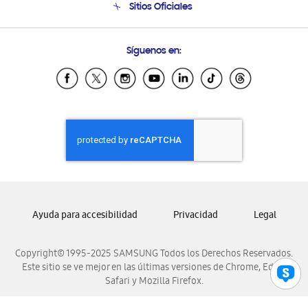
Sitios Oficiales
Condiciones de Compra
Soporte vía eMail
Preguntas Frecuentes
Samsung Costa Rica
Síguenos en:
Samsung Ecuador
Samsung El Salvador
Samsung Guatemala
Samsung Honduras
Samsung Nicaragua
Samsung Panamá
Samsung República Dominicana
Samsung Venezuela
Ayuda para accesibilidad
Privacidad
Legal
Copyright© 1995-2025 SAMSUNG Todos los Derechos Reservados.
Este sitio se ve mejor en las últimas versiones de Chrome, Edge,
Safari y Mozilla Firefox.