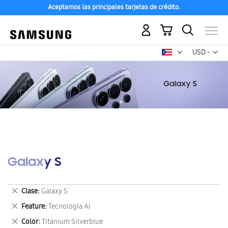
Aceptamos las principales tarjetas de crédito.
Mi carrito
Mon
USD -
dólar
estadounid
Galaxy S
Eliminar
Clase
Galaxy S
este
Eliminar
Feature
Tecnología AI
artículo
este
Eliminar
Color
Titanium Silverblue
artículo