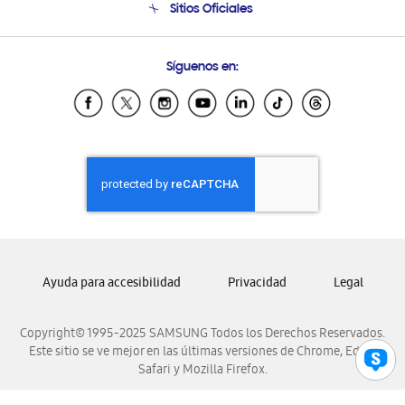
Sitios Oficiales
Condiciones de Compra
Soporte vía eMail
Preguntas Frecuentes
Samsung Costa Rica
Síguenos en:
Samsung Ecuador
Samsung El Salvador
Samsung Guatemala
Samsung Honduras
Samsung Nicaragua
Samsung Panamá
Samsung República Dominicana
Samsung Venezuela
Ayuda para accesibilidad
Privacidad
Legal
Copyright© 1995-2025 SAMSUNG Todos los Derechos Reservados.
Este sitio se ve mejor en las últimas versiones de Chrome, Edge,
Safari y Mozilla Firefox.