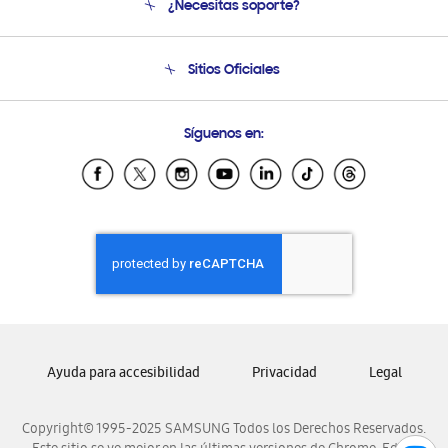
¿Necesitas soporte?
Soporte
Seguimiento de tu pedido
Soporte telefónico
Sitios Oficiales
Condiciones de Compra
Soporte vía eMail
Preguntas Frecuentes
Samsung Costa Rica
Síguenos en:
Samsung Ecuador
Samsung El Salvador
Samsung Guatemala
Samsung Honduras
Samsung Nicaragua
Samsung Panamá
Samsung República Dominicana
Samsung Venezuela
Ayuda para accesibilidad
Privacidad
Legal
Copyright© 1995-2025 SAMSUNG Todos los Derechos Reservados.