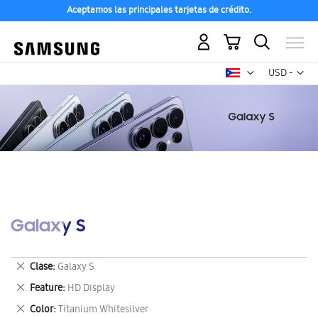
Aceptamos las principales tarjetas de crédito.
Mi carrito
Mon
USD -
dólar
estadounid
Galaxy S
Eliminar
Clase
Galaxy S
este
Eliminar
Feature
HD Display
artículo
este
Eliminar
Color
Titanium Whitesilver
artículo