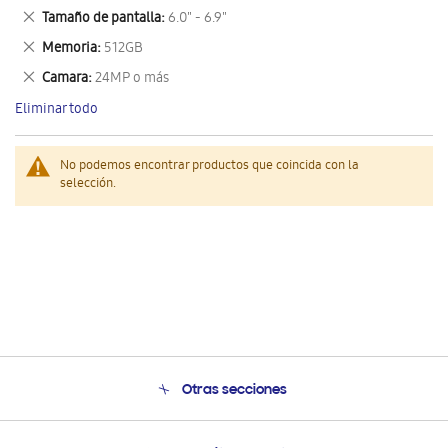
este
Eliminar
Tamaño de pantalla
6.0" - 6.9"
artículo
este
Eliminar
Memoria
512GB
artículo
este
Eliminar
Camara
24MP o más
artículo
este
Eliminar todo
artículo
No podemos encontrar productos que coincida con la
selección.
Otras secciones
Conócenos