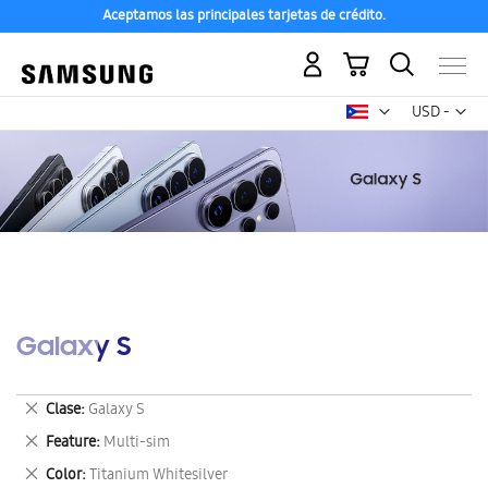
Aceptamos las principales tarjetas de crédito.
Mi carrito
Mon
USD -
dólar
estadounid
Galaxy S
Eliminar
Clase
Galaxy S
este
Eliminar
Feature
Multi-sim
artículo
este
Eliminar
Color
Titanium Whitesilver
artículo