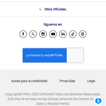
Seguimiento de tu pedido
Soporte telefónico
Sitios Oficiales
Condiciones de Compra
Soporte vía eMail
Preguntas Frecuentes
Samsung Costa Rica
Síguenos en:
Samsung Ecuador
Samsung El Salvador
Samsung Guatemala
Samsung Honduras
Samsung Nicaragua
Samsung Panamá
Samsung República Dominicana
Samsung Venezuela
Ayuda para accesibilidad
Privacidad
Legal
Copyright© 1995-2025 SAMSUNG Todos los Derechos Reservados.
Este sitio se ve mejor en las últimas versiones de Chrome, Edge,
Safari y Mozilla Firefox.