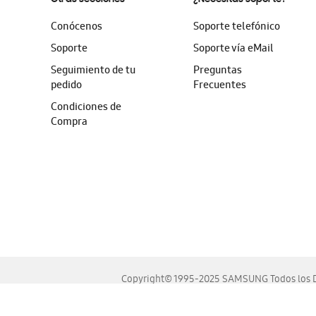
Conócenos
Soporte telefónico
Soporte
Soporte vía eMail
Seguimiento de tu
Preguntas
pedido
Frecuentes
Condiciones de
Compra
Copyright© 1995-2025 SAMSUNG Todos los D
Este sitio se ve mejor en las últimas versiones de Chrome