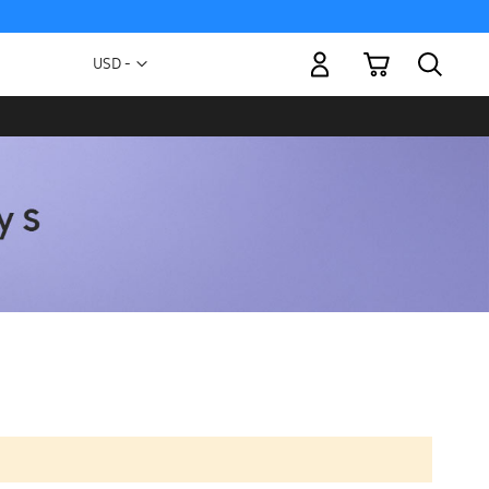
Mi carrito
Moneda
USD -
dólar
estadounidense