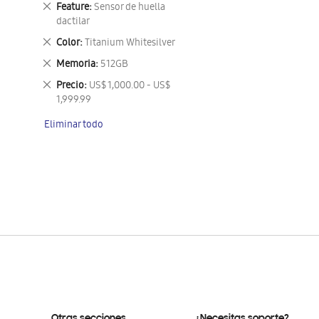
Eliminar
Feature
Sensor de huella
este
dactilar
artículo
Eliminar
Color
Titanium Whitesilver
este
Eliminar
Memoria
512GB
artículo
este
Eliminar
Precio
US$ 1,000.00 - US$
artículo
este
1,999.99
artículo
Eliminar todo
Otras secciones
¿Necesitas soporte?