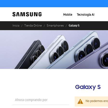
Mobile
Tecnología AI
Galaxy S
Inicio
Tienda Online
Smartphones
Galaxy S
Ahora comprando por
No podemos enco