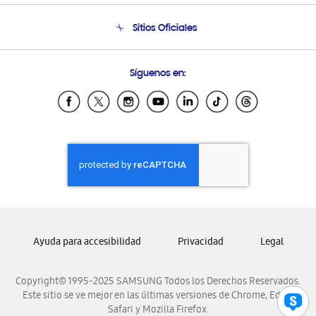
Seguimiento de tu pedido
Soporte telefónico
Sitios Oficiales
Condiciones de Compra
Soporte vía eMail
Preguntas Frecuentes
Samsung Costa Rica
Síguenos en:
Samsung Ecuador
Samsung El Salvador
Samsung Guatemala
Samsung Honduras
Samsung Nicaragua
Samsung Panamá
Samsung República Dominicana
Samsung Venezuela
Ayuda para accesibilidad
Privacidad
Legal
Copyright© 1995-2025 SAMSUNG Todos los Derechos Reservados.
Este sitio se ve mejor en las últimas versiones de Chrome, Edge,
Safari y Mozilla Firefox.