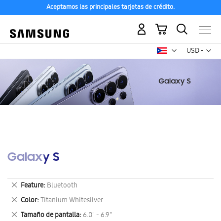
Aceptamos las principales tarjetas de crédito.
Mi carrito
Mon
USD -
dólar
estadounid
Galaxy S
Eliminar
Feature
Bluetooth
este
Eliminar
Color
Titanium Whitesilver
artículo
este
Eliminar
Tamaño de pantalla
6.0" - 6.9"
artículo