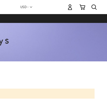
Mi carrito
Moneda
USD -
dólar
estadounidense