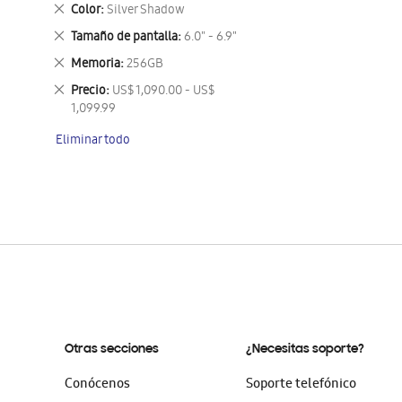
este
Eliminar
Color
Silver Shadow
artículo
este
Eliminar
Tamaño de pantalla
6.0" - 6.9"
artículo
este
Eliminar
Memoria
256GB
artículo
este
Eliminar
Precio
US$ 1,090.00 - US$
artículo
este
1,099.99
artículo
Eliminar todo
Otras secciones
¿Necesitas soporte?
Conócenos
Soporte telefónico