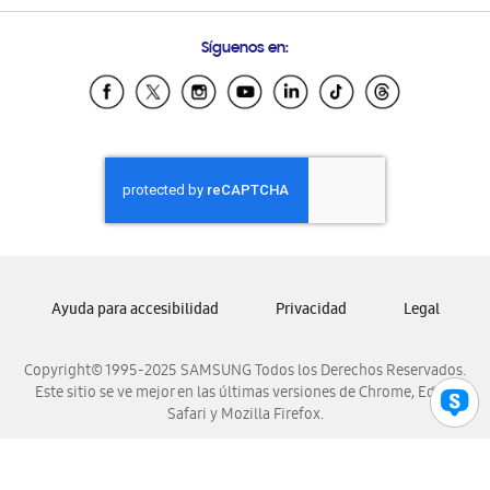
Preguntas Frecuentes
Samsung Costa Rica
Síguenos en:
Samsung Ecuador
Samsung El Salvador
Samsung Guatemala
Samsung Honduras
Samsung Nicaragua
Samsung Panamá
Samsung República Dominicana
Samsung Venezuela
Ayuda para accesibilidad
Privacidad
Legal
Copyright© 1995-2025 SAMSUNG Todos los Derechos Reservados.
Este sitio se ve mejor en las últimas versiones de Chrome, Edge,
Safari y Mozilla Firefox.