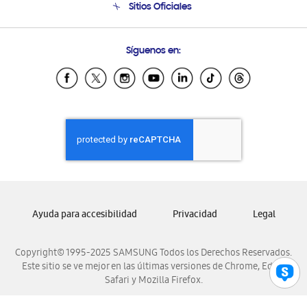
Sitios Oficiales
Condiciones de Compra
Soporte vía eMail
Preguntas Frecuentes
Samsung Costa Rica
Síguenos en:
Samsung Ecuador
Samsung El Salvador
Samsung Guatemala
Samsung Honduras
Samsung Nicaragua
Samsung Panamá
Samsung República Dominicana
Samsung Venezuela
Ayuda para accesibilidad
Privacidad
Legal
Copyright© 1995-2025 SAMSUNG Todos los Derechos Reservados.
Este sitio se ve mejor en las últimas versiones de Chrome, Edge,
Safari y Mozilla Firefox.