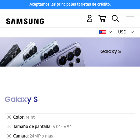
Aceptamos las principales tarjetas de crédito.
Mi carrito
Mon
USD -
dólar
estadounid
Galaxy S
Eliminar
Color
Mint
este
Eliminar
Tamaño de pantalla
6.0" - 6.9"
artículo
este
Eliminar
Camara
24MP o más
artículo