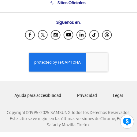
Sitios Oficiales
Condiciones de Compra
Soporte vía eMail
Preguntas Frecuentes
Samsung Costa Rica
Síguenos en:
Samsung Ecuador
Samsung El Salvador
Samsung Guatemala
Samsung Honduras
Samsung Nicaragua
Samsung Panamá
Samsung República Dominicana
Samsung Venezuela
Ayuda para accesibilidad
Privacidad
Legal
Copyright© 1995-2025 SAMSUNG Todos los Derechos Reservados.
Este sitio se ve mejor en las últimas versiones de Chrome, Edge,
Safari y Mozilla Firefox.