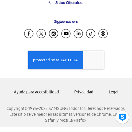
Sitios Oficiales
Condiciones de Compra
Soporte vía eMail
Preguntas Frecuentes
Samsung Costa Rica
Síguenos en:
Samsung Ecuador
Samsung El Salvador
Samsung Guatemala
Samsung Honduras
Samsung Nicaragua
Samsung Panamá
Samsung República Dominicana
Samsung Venezuela
Ayuda para accesibilidad
Privacidad
Legal
Copyright© 1995-2025 SAMSUNG Todos los Derechos Reservados.
Este sitio se ve mejor en las últimas versiones de Chrome, Edge,
Safari y Mozilla Firefox.