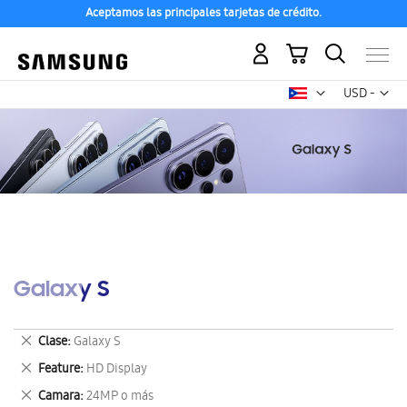
Aceptamos las principales tarjetas de crédito.
Mi carrito
Mon
USD -
dólar
estadounid
Galaxy S
Eliminar
Clase
Galaxy S
este
Eliminar
Feature
HD Display
artículo
este
Eliminar
Camara
24MP o más
artículo