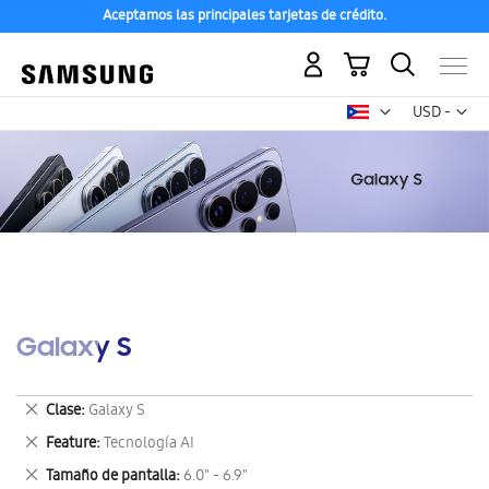
Aceptamos las principales tarjetas de crédito.
Mi carrito
Mon
USD -
dólar
estadounid
Galaxy S
Eliminar
Clase
Galaxy S
este
Eliminar
Feature
Tecnología AI
artículo
este
Eliminar
Tamaño de pantalla
6.0" - 6.9"
artículo