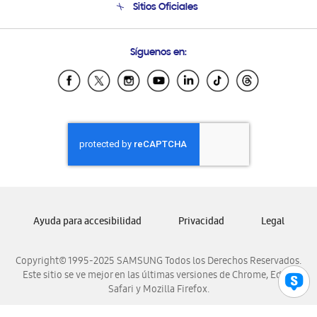
Sitios Oficiales
Condiciones de Compra
Soporte vía eMail
Preguntas Frecuentes
Samsung Costa Rica
Síguenos en:
Samsung Ecuador
Samsung El Salvador
Samsung Guatemala
Samsung Honduras
Samsung Nicaragua
Samsung Panamá
Samsung República Dominicana
Samsung Venezuela
Ayuda para accesibilidad
Privacidad
Legal
Copyright© 1995-2025 SAMSUNG Todos los Derechos Reservados.
Este sitio se ve mejor en las últimas versiones de Chrome, Edge,
Safari y Mozilla Firefox.