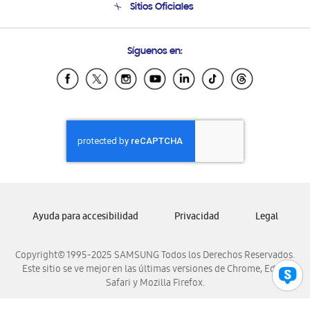
Sitios Oficiales
Condiciones de Compra
Soporte vía eMail
Preguntas Frecuentes
Samsung Costa Rica
Síguenos en:
Samsung Ecuador
Samsung El Salvador
Samsung Guatemala
Samsung Honduras
Samsung Nicaragua
Samsung Panamá
Samsung República Dominicana
Samsung Venezuela
Ayuda para accesibilidad
Privacidad
Legal
Copyright© 1995-2025 SAMSUNG Todos los Derechos Reservados.
Este sitio se ve mejor en las últimas versiones de Chrome, Edge,
Safari y Mozilla Firefox.