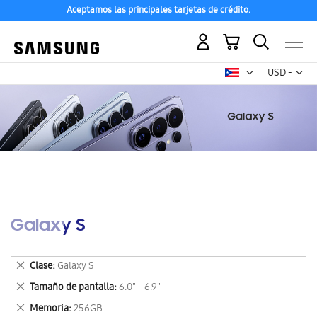
Aceptamos las principales tarjetas de crédito.
Mi carrito
Mon
USD -
dólar
estadounid
Galaxy S
Eliminar
Clase
Galaxy S
este
Eliminar
Tamaño de pantalla
6.0" - 6.9"
artículo
este
Eliminar
Memoria
256GB
artículo