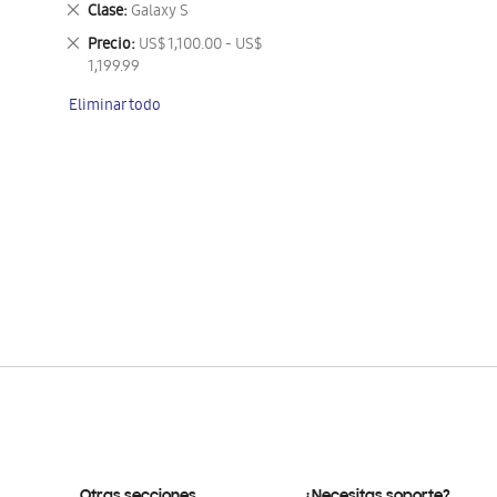
Eliminar
Clase
Galaxy S
este
Eliminar
Precio
US$ 1,100.00 - US$
artículo
este
1,199.99
artículo
Eliminar todo
Otras secciones
¿Necesitas soporte?