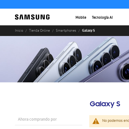
Mobile
Tecnología AI
Galaxy S
Inicio
Tienda Online
Smartphones
Galaxy S
Ahora comprando por
No podemos enco