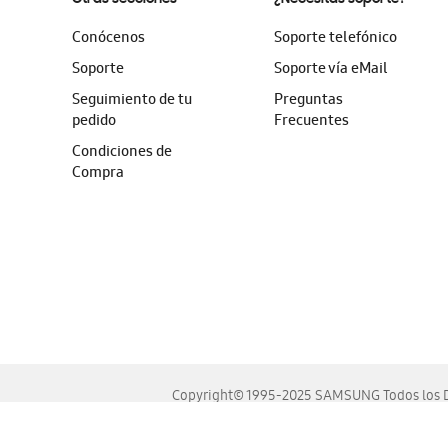
Conócenos
Soporte telefónico
Soporte
Soporte vía eMail
Seguimiento de tu
Preguntas
pedido
Frecuentes
Condiciones de
Compra
Copyright© 1995-2025 SAMSUNG Todos los D
Este sitio se ve mejor en las últimas versiones de Chrome