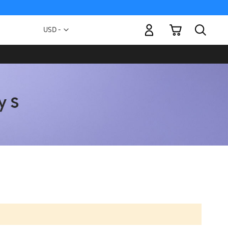
Mi carrito
Moneda
USD -
dólar
estadounidense