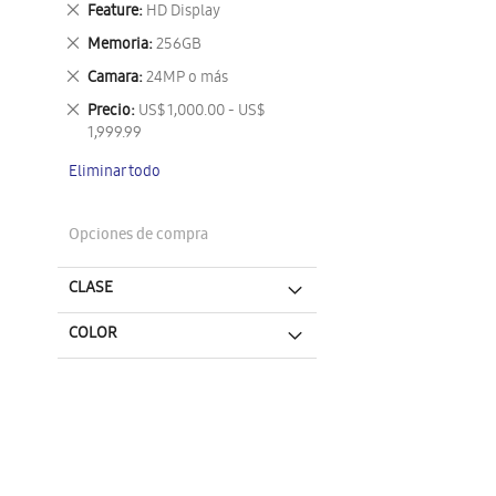
Eliminar
Feature
HD Display
este
Eliminar
Memoria
256GB
artículo
este
Eliminar
Camara
24MP o más
artículo
este
Eliminar
Precio
US$ 1,000.00 - US$
artículo
este
1,999.99
artículo
Eliminar todo
Opciones de compra
CLASE
COLOR