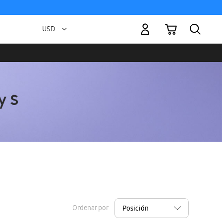
Mi carrito
Moneda
USD -
dólar
estadounidense
Ordenar por