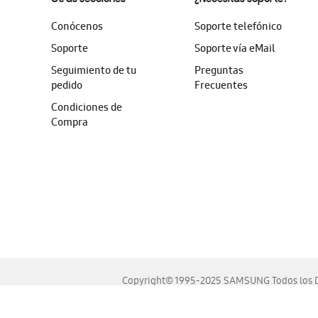
Conócenos
Soporte telefónico
Soporte
Soporte vía eMail
Seguimiento de tu
Preguntas
pedido
Frecuentes
Condiciones de
Compra
Copyright© 1995-2025 SAMSUNG Todos los D
Este sitio se ve mejor en las últimas versiones de Chrome