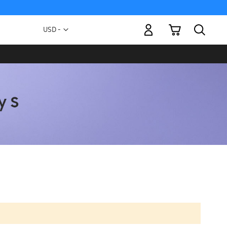
Mi carrito
Moneda
USD -
dólar
estadounidense