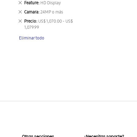
Eliminar
Feature
HD Display
este
Eliminar
Camara
24MP o más
artículo
este
Eliminar
Precio
US$ 1,070.00 - US$
artículo
este
1,079.99
artículo
Eliminar todo
Otras secciones
¿Necesitas soporte?