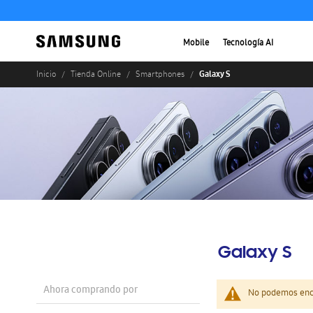
Mobile
Tecnología AI
Galaxy S
Inicio
Tienda Online
Smartphones
Galaxy S
Ahora comprando por
No podemos enco