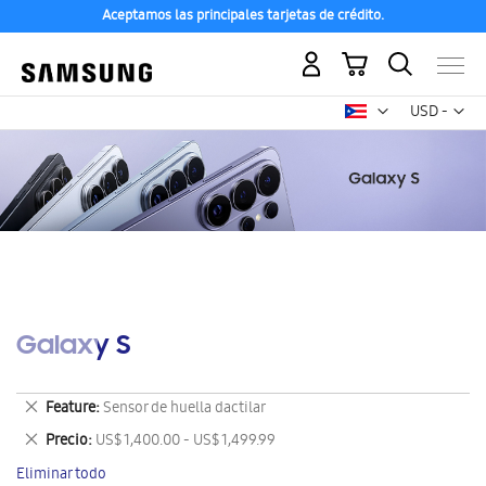
Aceptamos las principales tarjetas de crédito.
Mi carrito
Mon
USD -
dólar
estadounid
Galaxy S
Eliminar
Feature
Sensor de huella dactilar
este
Eliminar
Precio
US$ 1,400.00 - US$ 1,499.99
artículo
este
Eliminar todo
artículo