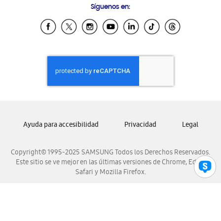
Síguenos en:
Samsung Ecuador
Samsung El Salvador
Samsung Guatemala
Samsung Honduras
Samsung Nicaragua
Samsung Panamá
Samsung República Dominicana
Samsung Venezuela
Ayuda para accesibilidad
Privacidad
Legal
Copyright© 1995-2025 SAMSUNG Todos los Derechos Reservados.
Este sitio se ve mejor en las últimas versiones de Chrome, Edge,
Safari y Mozilla Firefox.