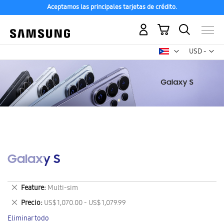
Aceptamos las principales tarjetas de crédito.
Mi carrito
Mon
USD -
dólar
estadounid
Galaxy S
Eliminar
Feature
Multi-sim
este
Eliminar
Precio
US$ 1,070.00 - US$ 1,079.99
artículo
este
Eliminar todo
artículo