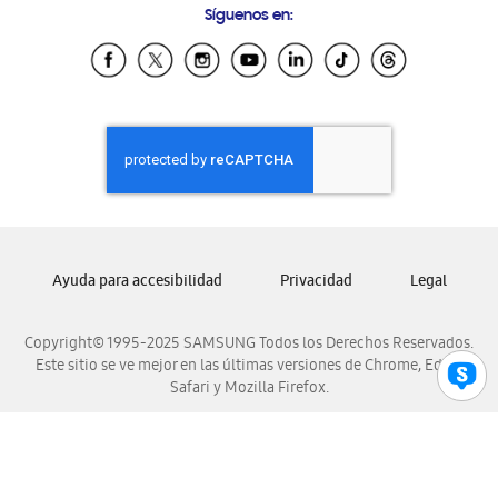
Síguenos en:
Samsung Ecuador
Samsung El Salvador
Samsung Guatemala
Samsung Honduras
Samsung Nicaragua
Samsung Panamá
Samsung República Dominicana
Samsung Venezuela
Ayuda para accesibilidad
Privacidad
Legal
Copyright© 1995-2025 SAMSUNG Todos los Derechos Reservados.
Este sitio se ve mejor en las últimas versiones de Chrome, Edge,
Safari y Mozilla Firefox.