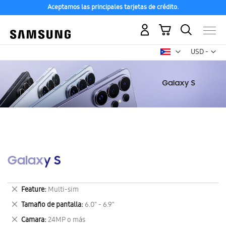
Aceptamos las principales tarjetas de crédito.
Mi carrito
Mon
USD -
dólar
estadounid
Galaxy S
Eliminar
Feature
Multi-sim
este
Eliminar
Tamaño de pantalla
6.0" - 6.9"
artículo
este
Eliminar
Camara
24MP o más
artículo