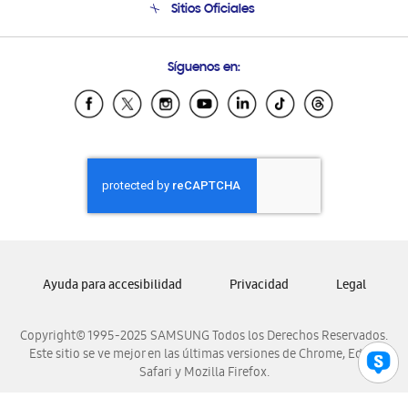
Sitios Oficiales
Condiciones de Compra
Soporte vía eMail
Preguntas Frecuentes
Samsung Costa Rica
Síguenos en:
Samsung Ecuador
Samsung El Salvador
Samsung Guatemala
Samsung Honduras
Samsung Nicaragua
Samsung Panamá
Samsung República Dominicana
Samsung Venezuela
Ayuda para accesibilidad
Privacidad
Legal
Copyright© 1995-2025 SAMSUNG Todos los Derechos Reservados.
Este sitio se ve mejor en las últimas versiones de Chrome, Edge,
Safari y Mozilla Firefox.