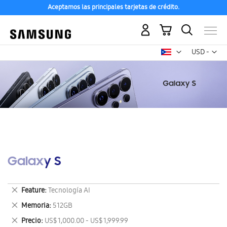
Aceptamos las principales tarjetas de crédito.
Mi carrito
Mon
USD -
dólar
estadounid
Galaxy S
Eliminar
Feature
Tecnología AI
este
Eliminar
Memoria
512GB
artículo
este
Eliminar
Precio
US$ 1,000.00 - US$ 1,999.99
artículo