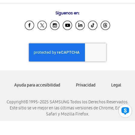
Preguntas Frecuentes
Samsung Costa Rica
Síguenos en:
Samsung Ecuador
Samsung El Salvador
Samsung Guatemala
Samsung Honduras
Samsung Nicaragua
Samsung Panamá
Samsung República Dominicana
Samsung Venezuela
Ayuda para accesibilidad
Privacidad
Legal
Copyright© 1995-2025 SAMSUNG Todos los Derechos Reservados.
Este sitio se ve mejor en las últimas versiones de Chrome, Edge,
Safari y Mozilla Firefox.