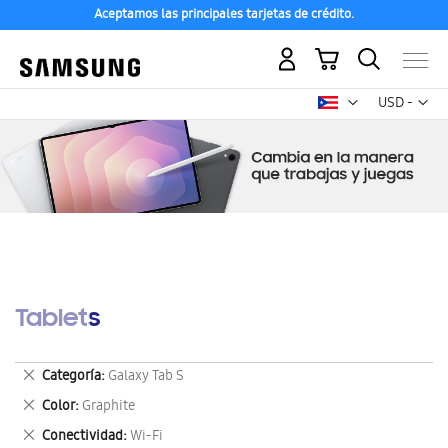
Aceptamos las principales tarjetas de crédito.
Mi carrito
Mon
USD -
dólar
estadounid
Tablets
Eliminar
Categoría
Galaxy Tab S
este
Eliminar
Color
Graphite
artículo
este
Eliminar
Conectividad
Wi-Fi
artículo