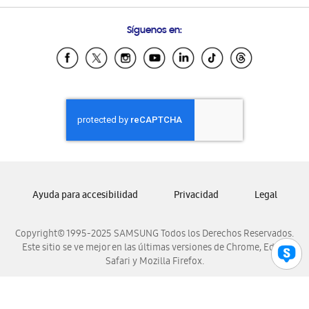
Preguntas Frecuentes
Samsung Costa Rica
Síguenos en:
Samsung Ecuador
Samsung El Salvador
Samsung Guatemala
Samsung Honduras
Samsung Nicaragua
Samsung Panamá
Samsung República Dominicana
Samsung Venezuela
Ayuda para accesibilidad
Privacidad
Legal
Copyright© 1995-2025 SAMSUNG Todos los Derechos Reservados.
Este sitio se ve mejor en las últimas versiones de Chrome, Edge,
Safari y Mozilla Firefox.