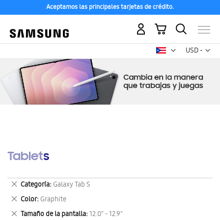
Aceptamos las principales tarjetas de crédito.
Mi carrito
Mon
USD -
dólar
estadounid
Tablets
Eliminar
Categoría
Galaxy Tab S
este
Eliminar
Color
Graphite
artículo
este
Eliminar
Tamaño de la pantalla
12.0" - 12.9"
artículo