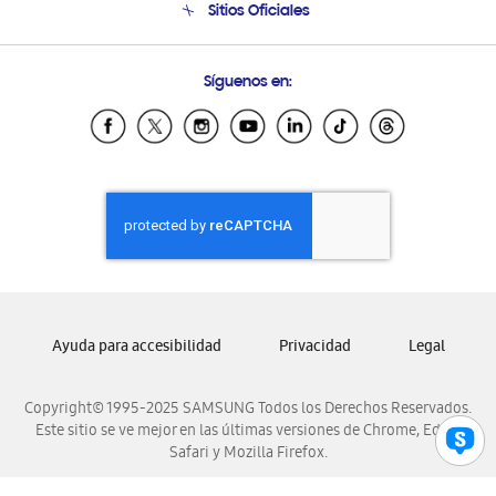
Sitios Oficiales
Condiciones de Compra
Soporte vía eMail
Preguntas Frecuentes
Samsung Costa Rica
Síguenos en:
Samsung Ecuador
Samsung El Salvador
Samsung Guatemala
Samsung Honduras
Samsung Nicaragua
Samsung Panamá
Samsung República Dominicana
Samsung Venezuela
Ayuda para accesibilidad
Privacidad
Legal
Copyright© 1995-2025 SAMSUNG Todos los Derechos Reservados.
Este sitio se ve mejor en las últimas versiones de Chrome, Edge,
Safari y Mozilla Firefox.