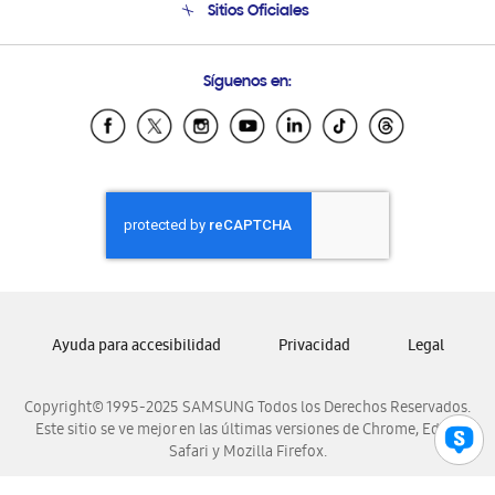
Sitios Oficiales
Condiciones de Compra
Soporte vía eMail
Preguntas Frecuentes
Samsung Costa Rica
Síguenos en:
Samsung Ecuador
Samsung El Salvador
Samsung Guatemala
Samsung Honduras
Samsung Nicaragua
Samsung Panamá
Samsung República Dominicana
Samsung Venezuela
Ayuda para accesibilidad
Privacidad
Legal
Copyright© 1995-2025 SAMSUNG Todos los Derechos Reservados.
Este sitio se ve mejor en las últimas versiones de Chrome, Edge,
Safari y Mozilla Firefox.