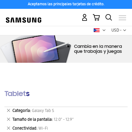
Aceptamos las principales tarjetas de crédito.
Mi carrito
Mon
USD -
dólar
estadounid
Tablets
Eliminar
Categoría
Galaxy Tab S
este
Eliminar
Tamaño de la pantalla
12.0" - 12.9"
artículo
este
Eliminar
Conectividad
Wi-Fi
artículo