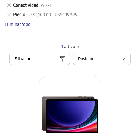
este
Eliminar
Conectividad
Wi-Fi
artículo
este
Eliminar
Precio
US$ 1,100.00 - US$ 1,199.99
artículo
este
Eliminar todo
artículo
1
artículo
Filtrar por