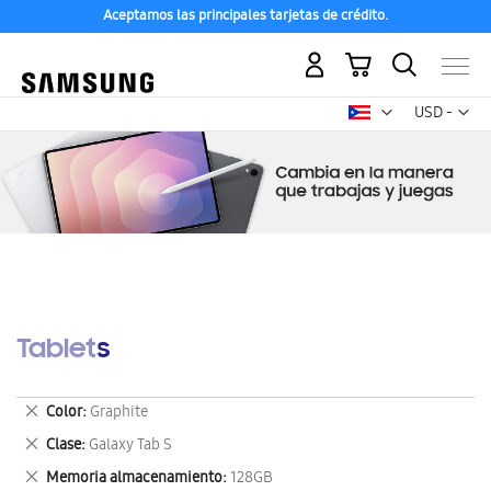
Aceptamos las principales tarjetas de crédito.
Mi carrito
Mon
USD -
dólar
estadounid
Tablets
Eliminar
Color
Graphite
este
Eliminar
Clase
Galaxy Tab S
artículo
este
Eliminar
Memoria almacenamiento
128GB
artículo