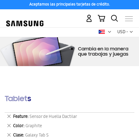
Aceptamos las principales tarjetas de crédito.
Mi carrito
Mon
USD -
dólar
estadounid
Tablets
Eliminar
Feature
Sensor de Huella Dactilar
este
Eliminar
Color
Graphite
artículo
este
Eliminar
Clase
Galaxy Tab S
artículo