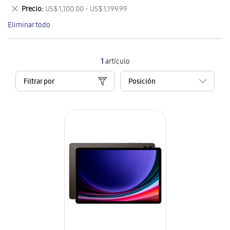
este
Eliminar
Precio
US$ 1,100.00 - US$ 1,199.99
artículo
este
Eliminar todo
artículo
1
artículo
Filtrar por