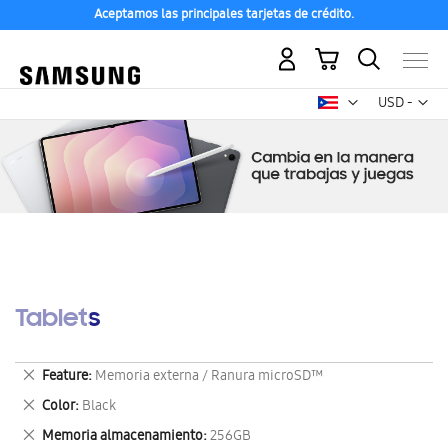
Aceptamos las principales tarjetas de crédito.
Mi carrito
Mon
USD -
dólar
estadounid
Tablets
Eliminar
Feature
Memoria externa / Ranura microSD™
este
Eliminar
Color
Black
artículo
este
Eliminar
Memoria almacenamiento
256GB
artículo