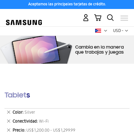
Aceptamos las principales tarjetas de crédito.
Mi carrito
Mon
USD -
dólar
estadounid
Tablets
Eliminar
Color
Silver
este
Eliminar
Conectividad
Wi-Fi
artículo
este
Eliminar
Precio
US$ 1,200.00 - US$ 1,299.99
artículo